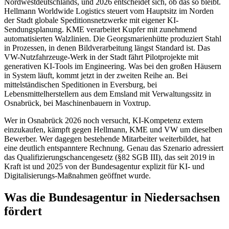
Nordwestdeutschlands, und 2026 entscheidet sich, ob das so bleibt.
Hellmann Worldwide Logistics steuert vom Hauptsitz im Norden
der Stadt globale Speditionsnetzwerke mit eigener KI-
Sendungsplanung. KME verarbeitet Kupfer mit zunehmend
automatisierten Walzlinien. Die Georgsmarienhütte produziert Stahl
in Prozessen, in denen Bildverarbeitung längst Standard ist. Das
VW-Nutzfahrzeuge-Werk in der Stadt fährt Pilotprojekte mit
generativen KI-Tools im Engineering. Was bei den großen Häusern
in System läuft, kommt jetzt in der zweiten Reihe an. Bei
mittelständischen Speditionen in Eversburg, bei
Lebensmittelherstellern aus dem Emsland mit Verwaltungssitz in
Osnabrück, bei Maschinenbauern in Voxtrup.
Wer in Osnabrück 2026 noch versucht, KI-Kompetenz extern
einzukaufen, kämpft gegen Hellmann, KME und VW um dieselben
Bewerber. Wer dagegen bestehende Mitarbeiter weiterbildet, hat
eine deutlich entspanntere Rechnung. Genau das Szenario adressiert
das Qualifizierungschancengesetz (§82 SGB III), das seit 2019 in
Kraft ist und 2025 von der Bundesagentur explizit für KI- und
Digitalisierungs-Maßnahmen geöffnet wurde.
Was die Bundesagentur in Niedersachsen
fördert