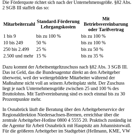
Die Förderquote richtet sich nach der Unternehmensgröße. §82 Abs.
2 SGB III staffelt das so:
Mit
Standard-Förderung
Mitarbeiterzahl
Betriebsvereinbarung
Lehrgangskosten
oder Tarifvertrag
1 bis 9
bis zu 100 %
bis zu 100 %
10 bis 249
50 %
bis zu 100 %
250 bis 2.499
25 %
bis zu 50 %
2.500 und mehr
15 %
bis zu 35 %
Dazu kommt der Arbeitsentgeltzuschuss nach §82 Abs. 3 SGB III.
Das ist Geld, das die Bundesagentur direkt an den Arbeitgeber
überweist, weil der weitergebildete Mitarbeiter während der
Maßnahme nicht voll an seinem Arbeitsplatz steht. Der Zuschuss
liegt je nach Unternehmensgröße zwischen 25 und 100 % des
Bruttolohns. Mit Tarifvereinbarung sind es noch einmal bis zu 30
Prozentpunkte mehr.
In Osnabrück läuft die Beratung über den Arbeitgeberservice der
Regionaldirektion Niedersachsen-Bremen, erreichbar über die
zentrale Arbeitgeber-Hotline 0800 4 5555 20. Praktisch zuständig ist
die Agentur für Arbeit Osnabrück mit Hauptsitz am Johannistorwall.
Für die größeren Arbeitgeber im Stadtgebiet (Hellmann, KME, VW