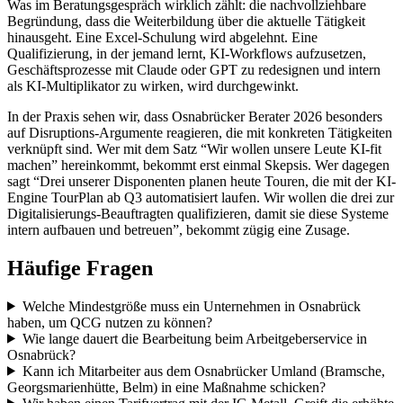
Was im Beratungsgespräch wirklich zählt: die nachvollziehbare
Begründung, dass die Weiterbildung über die aktuelle Tätigkeit
hinausgeht. Eine Excel-Schulung wird abgelehnt. Eine
Qualifizierung, in der jemand lernt, KI-Workflows aufzusetzen,
Geschäftsprozesse mit Claude oder GPT zu redesignen und intern
als KI-Multiplikator zu wirken, wird durchgewinkt.
In der Praxis sehen wir, dass Osnabrücker Berater 2026 besonders
auf Disruptions-Argumente reagieren, die mit konkreten Tätigkeiten
verknüpft sind. Wer mit dem Satz “Wir wollen unsere Leute KI-fit
machen” hereinkommt, bekommt erst einmal Skepsis. Wer dagegen
sagt “Drei unserer Disponenten planen heute Touren, die mit der KI-
Engine TourPlan ab Q3 automatisiert laufen. Wir wollen die drei zur
Digitalisierungs-Beauftragten qualifizieren, damit sie diese Systeme
intern aufbauen und betreuen”, bekommt zügig eine Zusage.
Häufige Fragen
Welche Mindestgröße muss ein Unternehmen in Osnabrück
haben, um QCG nutzen zu können?
Wie lange dauert die Bearbeitung beim Arbeitgeberservice in
Osnabrück?
Kann ich Mitarbeiter aus dem Osnabrücker Umland (Bramsche,
Georgsmarienhütte, Belm) in eine Maßnahme schicken?