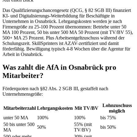
Das Qualifizierungschancengesetz (QCG, § 82 SGB III) finanziert
KI- und Digitalisierungs-Weiterbildung für Beschäftigte in
Unternehmen in Osnabrück. Lehrgangskosten werden je nach
Firmengröße zu 25-100 Prozent übernommen: Betriebe unter 50
MA 100 Prozent, 50 bis unter 500 MA 50 Prozent (mit TV/BV 55),
500+ MA 25 Prozent. Plus Arbeitsentgeltzuschuss während der
Schulungszeit. SkillSprinters ist AZAV-zertifiziert und damit
förderfähig. Bewilligung typisch 4-8 Wochen über die Agentur für
Arbeit in Osnabrück.
Was zahlt die AfA in Osnabrück pro
Mitarbeiter?
Förderquoten nach §82 Abs. 2 SGB III, gestaffelt nach
Unternehmensgröße:
Lohnzuschuss
Mitarbeiterzahl
Lehrgangskosten
Mit TV/BV
möglich
unter 50 MA
100%
100%
bis 75%
50 bis unter 500
55% (mit
50%
bis 50%
MA
TV/BV)
500 oder mehr
30% (mit