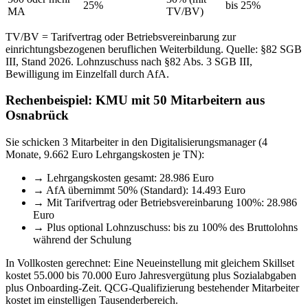
25%
bis 25%
MA
TV/BV)
TV/BV = Tarifvertrag oder Betriebsvereinbarung zur
einrichtungsbezogenen beruflichen Weiterbildung. Quelle: §82 SGB
III, Stand 2026. Lohnzuschuss nach §82 Abs. 3 SGB III,
Bewilligung im Einzelfall durch AfA.
Rechenbeispiel: KMU mit 50 Mitarbeitern aus
Osnabrück
Sie schicken 3 Mitarbeiter in den Digitalisierungsmanager (4
Monate, 9.662 Euro Lehrgangskosten je TN):
→
Lehrgangskosten gesamt: 28.986 Euro
→
AfA übernimmt 50% (Standard): 14.493 Euro
→
Mit Tarifvertrag oder Betriebsvereinbarung 100%: 28.986
Euro
→
Plus optional Lohnzuschuss: bis zu 100% des Bruttolohns
während der Schulung
In Vollkosten gerechnet: Eine Neueinstellung mit gleichem Skillset
kostet 55.000 bis 70.000 Euro Jahresvergütung plus Sozialabgaben
plus Onboarding-Zeit. QCG-Qualifizierung bestehender Mitarbeiter
kostet im einstelligen Tausenderbereich.