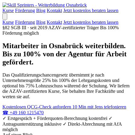
Kurse
Förderung
Blog
Kontakt
Jetzt kostenlos beraten lassen
Kurse
Förderung
Blog
Kontakt
Jetzt kostenlos beraten lassen
§82 SGB III · seit 2019
AZAV-zertifizierter Träger
Bis 100%
Förderung möglich
Mitarbeiter in Osnabrück weiterbilden.
Bis zu 100% von der Agentur für Arbeit
gefördert.
Das Qualifizierungschancengesetz übernimmt je nach
Unternehmensgröße 25% bis 100% der Lehrgangskosten und
optional bis 75% Lohnzuschuss während der Schulung. Wir liefern
die AZAV-zertifizierten Kurse, Sie behalten Ihre Fachkräfte und
werten sie auf.
Kostenlosen QCG-Check anfordern
10 Min mit Jens telefonieren
☎
+49 160 1215470
✓
Erstgespräch + Förderquoten-Berechnung kostenfrei
✓
Antragsunterstützung inklusive
✓
Direkt-Abrechnung mit AfA
möglich
Auf einen Blick