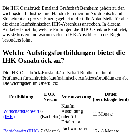
Die IHK Osnabrück-Emsland-Grafschaft Bentheim gehört zu den
wichtigsten Industrie- und Handelskammern in Norddeutschland.
Sie betreut ein großes Einzugsgebiet und ist die Anlaufstelle für alle,
die einen kaufmännischen IHK-Abschluss anstreben. In diesem
Artikel erfährst du, welche Prüfungen die IHK Osnabrück anbietet,
was sie kosten und warum sich ein IHK-Abschluss in der Region
besonders lohnt.
Welche Aufstiegsfortbildungen bietet die
IHK Osnabrück an?
Die IHK Osnabrück-Emsland-Grafschaft Bentheim nimmt
Prüfungen für zahlreiche kaufmännische Aufstiegsfortbildungen ab.
Die wichtigsten im Überblick:
DQR-
Dauer
Fortbildung
Voraussetzung
Niveau
(berufsbegleitend)
Kaufm.
Wirtschaftsfachwirt
6
Ausbildung
11 Monate
(IHK)
(Bachelor)
oder 5 J.
Erfahrung
Fachwirt oder
Betriebswirt (IHK)
7 (Master)
12-18 Monate