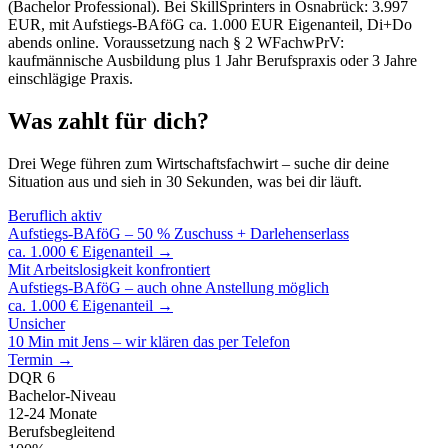
(Bachelor Professional). Bei SkillSprinters in Osnabrück: 3.997
EUR, mit Aufstiegs-BAföG ca. 1.000 EUR Eigenanteil, Di+Do
abends online. Voraussetzung nach § 2 WFachwPrV:
kaufmännische Ausbildung plus 1 Jahr Berufspraxis oder 3 Jahre
einschlägige Praxis.
Was zahlt für dich?
Drei Wege führen zum Wirtschaftsfachwirt – suche dir deine
Situation aus und sieh in 30 Sekunden, was bei dir läuft.
Beruflich aktiv
Aufstiegs-BAföG – 50 % Zuschuss + Darlehenserlass
ca. 1.000 € Eigenanteil →
Mit Arbeitslosigkeit konfrontiert
Aufstiegs-BAföG – auch ohne Anstellung möglich
ca. 1.000 € Eigenanteil →
Unsicher
10 Min mit Jens – wir klären das per Telefon
Termin →
DQR 6
Bachelor-Niveau
12-24 Monate
Berufsbegleitend