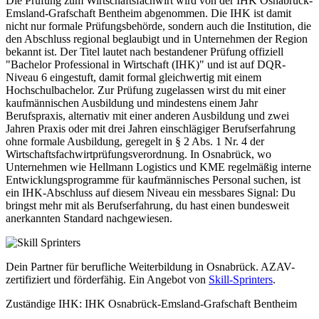
Die Prüfung zum Wirtschaftsfachwirt wird von der IHK Osnabrück-
Emsland-Grafschaft Bentheim abgenommen. Die IHK ist damit
nicht nur formale Prüfungsbehörde, sondern auch die Institution, die
den Abschluss regional beglaubigt und in Unternehmen der Region
bekannt ist. Der Titel lautet nach bestandener Prüfung offiziell
"Bachelor Professional in Wirtschaft (IHK)" und ist auf DQR-
Niveau 6 eingestuft, damit formal gleichwertig mit einem
Hochschulbachelor. Zur Prüfung zugelassen wirst du mit einer
kaufmännischen Ausbildung und mindestens einem Jahr
Berufspraxis, alternativ mit einer anderen Ausbildung und zwei
Jahren Praxis oder mit drei Jahren einschlägiger Berufserfahrung
ohne formale Ausbildung, geregelt in § 2 Abs. 1 Nr. 4 der
Wirtschaftsfachwirtprüfungsverordnung. In Osnabrück, wo
Unternehmen wie Hellmann Logistics und KME regelmäßig interne
Entwicklungsprogramme für kaufmännisches Personal suchen, ist
ein IHK-Abschluss auf diesem Niveau ein messbares Signal: Du
bringst mehr mit als Berufserfahrung, du hast einen bundesweit
anerkannten Standard nachgewiesen.
Dein Partner für berufliche Weiterbildung in Osnabrück. AZAV-
zertifiziert und förderfähig. Ein Angebot von
Skill-Sprinters
.
Zuständige IHK: IHK Osnabrück-Emsland-Grafschaft Bentheim