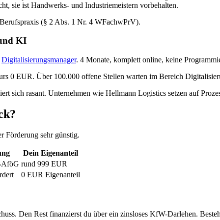
ht, sie ist Handwerks- und Industriemeistern vorbehalten.
 Berufspraxis (§ 2 Abs. 1 Nr. 4 WFachwPrV).
 und KI
n
Digitalisierungsmanager
. 4 Monate, komplett online, keine Programmi
urs 0 EUR. Über 100.000 offene Stellen warten im Bereich Digitalisier
isiert sich rasant. Unternehmen wie Hellmann Logistics setzen auf Pro
ck?
r Förderung sehr günstig.
ung
Dein Eigenanteil
-BAföG
rund 999 EUR
rdert
0 EUR Eigenanteil
s. Den Rest finanzierst du über ein zinsloses KfW-Darlehen. Bestehs