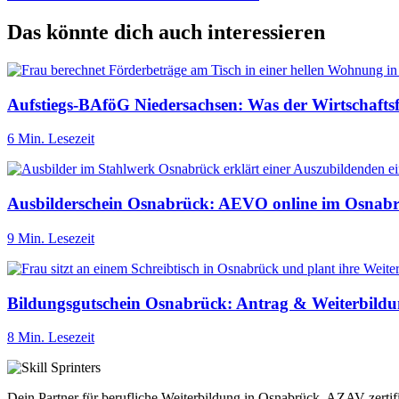
Das könnte dich auch interessieren
Aufstiegs-BAföG Niedersachsen: Was der Wirtschafts
6 Min. Lesezeit
Ausbilderschein Osnabrück: AEVO online im Osnab
9 Min. Lesezeit
Bildungsgutschein Osnabrück: Antrag & Weiterbild
8 Min. Lesezeit
Dein Partner für berufliche Weiterbildung in Osnabrück. AZAV-zertif