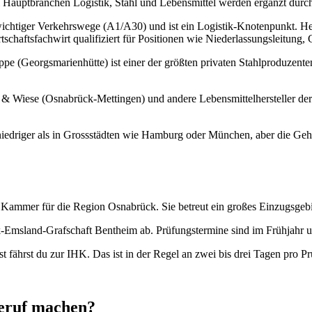
rei Hauptbranchen Logistik, Stahl und Lebensmittel werden ergänzt durc
ichtiger Verkehrswege (A1/A30) und ist ein Logistik-Knotenpunkt. Hel
schaftsfachwirt qualifiziert für Positionen wie Niederlassungsleitung
e (Georgsmarienhütte) ist einer der größten privaten Stahlproduzente
 & Wiese (Osnabrück-Mettingen) und andere Lebensmittelhersteller der 
iedriger als in Grossstädten wie Hamburg oder München, aber die Gehäl
ammer für die Region Osnabrück. Sie betreut ein großes Einzugsgebiet
-Emsland-Grafschaft Bentheim ab. Prüfungstermine sind im Frühjahr u
t fährst du zur IHK. Das ist in der Regel an zwei bis drei Tagen pro Pr
Beruf machen?