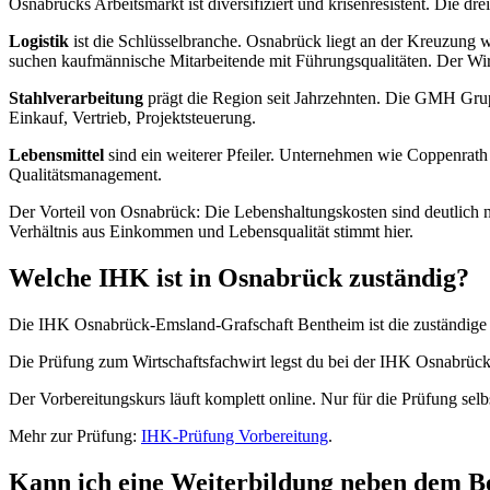
Osnabrücks Arbeitsmarkt ist diversifiziert und krisenresistent. Die d
Logistik
ist die Schlüsselbranche. Osnabrück liegt an der Kreuzung w
suchen kaufmännische Mitarbeitende mit Führungsqualitäten. Der Wirt
Stahlverarbeitung
prägt die Region seit Jahrzehnten. Die GMH Grupp
Einkauf, Vertrieb, Projektsteuerung.
Lebensmittel
sind ein weiterer Pfeiler. Unternehmen wie Coppenrath
Qualitätsmanagement.
Der Vorteil von Osnabrück: Die Lebenshaltungskosten sind deutlich n
Verhältnis aus Einkommen und Lebensqualität stimmt hier.
Welche IHK ist in Osnabrück zuständig?
Die IHK Osnabrück-Emsland-Grafschaft Bentheim ist die zuständige K
Die Prüfung zum Wirtschaftsfachwirt legst du bei der IHK Osnabrück
Der Vorbereitungskurs läuft komplett online. Nur für die Prüfung selbs
Mehr zur Prüfung:
IHK-Prüfung Vorbereitung
.
Kann ich eine Weiterbildung neben dem 