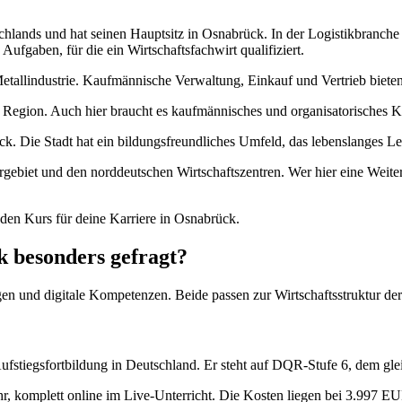
schlands und hat seinen Hauptsitz in Osnabrück. In der Logistikbran
Aufgaben, für die ein Wirtschaftsfachwirt qualifiziert.
 Metallindustrie. Kaufmännische Verwaltung, Einkauf und Vertrieb biet
 Region. Auch hier braucht es kaufmännisches und organisatorisches
 Die Stadt hat ein bildungsfreundliches Umfeld, das lebenslanges Ler
rgebiet und den norddeutschen Wirtschaftszentren. Wer hier eine Weiter
den Kurs für deine Karriere in Osnabrück.
 besonders gefragt?
en und digitale Kompetenzen. Beide passen zur Wirtschaftsstruktur de
ufstiegsfortbildung in Deutschland. Er steht auf DQR-Stufe 6, dem gl
r, komplett online im Live-Unterricht. Die Kosten liegen bei 3.997 E