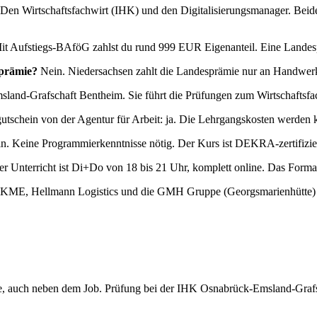
Den Wirtschaftsfachwirt (IHK) und den Digitalisierungsmanager. Beide 
 Aufstiegs-BAföG zahlst du rund 999 EUR Eigenanteil. Eine Landesprä
rprämie?
Nein. Niedersachsen zahlt die Landesprämie nur an Handwerks-
nd-Grafschaft Bentheim. Sie führt die Prüfungen zum Wirtschaftsfac
utschein von der Agentur für Arbeit: ja. Die Lehrgangskosten werden 
. Keine Programmierkenntnisse nötig. Der Kurs ist DEKRA-zertifiziert
r Unterricht ist Di+Do von 18 bis 21 Uhr, komplett online. Das Format i
KME, Hellmann Logistics und die GMH Gruppe (Georgsmarienhütte) g
ine, auch neben dem Job. Prüfung bei der IHK Osnabrück-Emsland-Graf