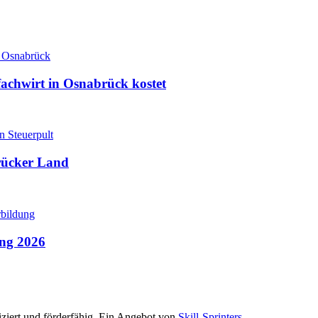
fachwirt in Osnabrück kostet
rücker Land
ung 2026
iziert und förderfähig. Ein Angebot von
Skill-Sprinters
.