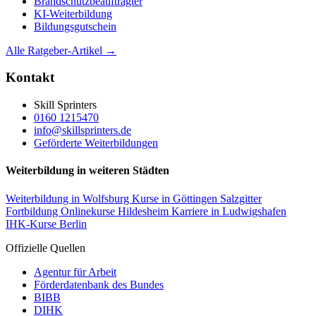
Brandschutzbeauftragter
KI-Weiterbildung
Bildungsgutschein
Alle Ratgeber-Artikel →
Kontakt
Skill Sprinters
0160 1215470
info@skillsprinters.de
Geförderte Weiterbildungen
Weiterbildung in weiteren Städten
Weiterbildung in Wolfsburg
Kurse in Göttingen
Salzgitter
Fortbildung
Onlinekurse Hildesheim
Karriere in Ludwigshafen
IHK-Kurse Berlin
Offizielle Quellen
Agentur für Arbeit
Förderdatenbank des Bundes
BIBB
DIHK