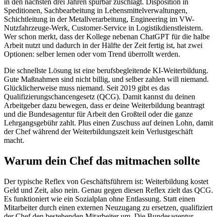
in den nächsten drei Jahren spürbar zuschlägt. Disposition in
Speditionen, Sachbearbeitung in Lebensmittelverwaltungen,
Schichtleitung in der Metallverarbeitung, Engineering im VW-
Nutzfahrzeuge-Werk, Customer-Service in Logistikdienstleistern.
Wer schon merkt, dass der Kollege nebenan ChatGPT für die halbe
Arbeit nutzt und dadurch in der Hälfte der Zeit fertig ist, hat zwei
Optionen: selber lernen oder vom Trend überrollt werden.
Die schnellste Lösung ist eine berufsbegleitende KI-Weiterbildung.
Gute Maßnahmen sind nicht billig, und selber zahlen will niemand.
Glücklicherweise muss niemand. Seit 2019 gibt es das
Qualifizierungschancengesetz (QCG). Damit kannst du deinen
Arbeitgeber dazu bewegen, dass er deine Weiterbildung beantragt
und die Bundesagentur für Arbeit den Großteil oder die ganze
Lehrgangsgebühr zahlt. Plus einen Zuschuss auf deinen Lohn, damit
der Chef während der Weiterbildungszeit kein Verlustgeschäft
macht.
Warum dein Chef das mitmachen sollte
Der typische Reflex von Geschäftsführern ist: Weiterbildung kostet
Geld und Zeit, also nein. Genau gegen diesen Reflex zielt das QCG.
Es funktioniert wie ein Sozialplan ohne Entlassung. Statt einen
Mitarbeiter durch einen externen Neuzugang zu ersetzen, qualifiziert
der Chef den bestehenden Mitarbeiter um. Die Bundesagentur