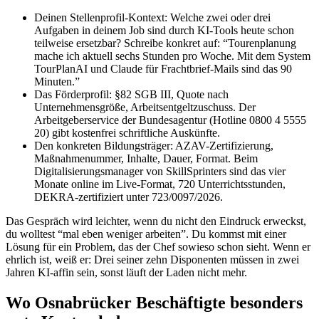
Deinen Stellenprofil-Kontext: Welche zwei oder drei
Aufgaben in deinem Job sind durch KI-Tools heute schon
teilweise ersetzbar? Schreibe konkret auf: “Tourenplanung
mache ich aktuell sechs Stunden pro Woche. Mit dem System
TourPlanAI und Claude für Frachtbrief-Mails sind das 90
Minuten.”
Das Förderprofil: §82 SGB III, Quote nach
Unternehmensgröße, Arbeitsentgeltzuschuss. Der
Arbeitgeberservice der Bundesagentur (Hotline 0800 4 5555
20) gibt kostenfrei schriftliche Auskünfte.
Den konkreten Bildungsträger: AZAV-Zertifizierung,
Maßnahmenummer, Inhalte, Dauer, Format. Beim
Digitalisierungsmanager von SkillSprinters sind das vier
Monate online im Live-Format, 720 Unterrichtsstunden,
DEKRA-zertifiziert unter 723/0097/2026.
Das Gespräch wird leichter, wenn du nicht den Eindruck erweckst,
du wolltest “mal eben weniger arbeiten”. Du kommst mit einer
Lösung für ein Problem, das der Chef sowieso schon sieht. Wenn er
ehrlich ist, weiß er: Drei seiner zehn Disponenten müssen in zwei
Jahren KI-affin sein, sonst läuft der Laden nicht mehr.
Wo Osnabrücker Beschäftigte besonders