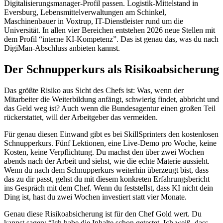
Digitalisierungsmanager-Profil passen. Logistik-Mittelstand in
Eversburg, Lebensmittelverwaltungen am Schinkel,
Maschinenbauer in Voxtrup, IT-Dienstleister rund um die
Universität. In allen vier Bereichen entstehen 2026 neue Stellen mit
dem Profil “interne KI-Kompetenz”. Das ist genau das, was du nach
DigiMan-Abschluss anbieten kannst.
Der Schnupperkurs als Risikoabsicherung
Das größte Risiko aus Sicht des Chefs ist: Was, wenn der
Mitarbeiter die Weiterbildung anfängt, schwierig findet, abbricht und
das Geld weg ist? Auch wenn die Bundesagentur einen großen Teil
rückerstattet, will der Arbeitgeber das vermeiden.
Für genau diesen Einwand gibt es bei SkillSprinters den kostenlosen
Schnupperkurs. Fünf Lektionen, eine Live-Demo pro Woche, keine
Kosten, keine Verpflichtung. Du machst den über zwei Wochen
abends nach der Arbeit und siehst, wie die echte Materie aussieht.
Wenn du nach dem Schnupperkurs weiterhin überzeugt bist, dass
das zu dir passt, gehst du mit diesem konkreten Erfahrungsbericht
ins Gespräch mit dem Chef. Wenn du feststellst, dass KI nicht dein
Ding ist, hast du zwei Wochen investiert statt vier Monate.
Genau diese Risikoabsicherung ist für den Chef Gold wert. Du
kannst sagen: “Ich habe die Inhalte schon getestet. Ich weiß, dass