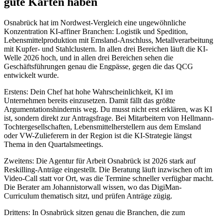
gute Karten haben
Osnabrück hat im Nordwest-Vergleich eine ungewöhnliche
Konzentration KI-affiner Branchen: Logistik und Spedition,
Lebensmittelproduktion mit Emsland-Anschluss, Metallverarbeitung
mit Kupfer- und Stahlclustern. In allen drei Bereichen läuft die KI-
Welle 2026 hoch, und in allen drei Bereichen sehen die
Geschäftsführungen genau die Engpässe, gegen die das QCG
entwickelt wurde.
Erstens: Dein Chef hat hohe Wahrscheinlichkeit, KI im
Unternehmen bereits einzusetzen. Damit fällt das größte
Argumentationshindernis weg. Du musst nicht erst erklären, was KI
ist, sondern direkt zur Antragsfrage. Bei Mitarbeitern von Hellmann-
Tochtergesellschaften, Lebensmittelherstellern aus dem Emsland
oder VW-Zulieferern in der Region ist die KI-Strategie längst
Thema in den Quartalsmeetings.
Zweitens: Die Agentur für Arbeit Osnabrück ist 2026 stark auf
Reskilling-Anträge eingestellt. Die Beratung läuft inzwischen oft im
Video-Call statt vor Ort, was die Termine schneller verfügbar macht.
Die Berater am Johannistorwall wissen, wo das DigiMan-
Curriculum thematisch sitzt, und prüfen Anträge zügig.
Drittens: In Osnabrück sitzen genau die Branchen, die zum