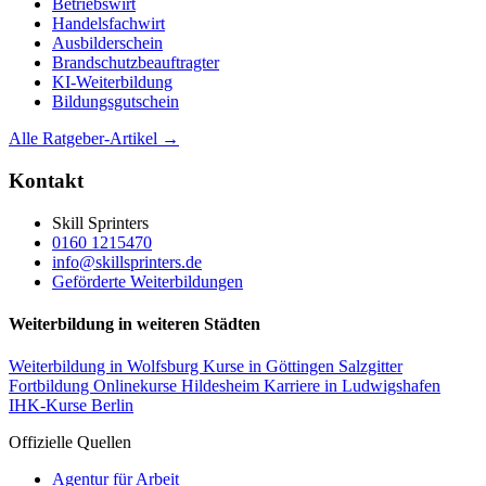
Betriebswirt
Handelsfachwirt
Ausbilderschein
Brandschutzbeauftragter
KI-Weiterbildung
Bildungsgutschein
Alle Ratgeber-Artikel →
Kontakt
Skill Sprinters
0160 1215470
info@skillsprinters.de
Geförderte Weiterbildungen
Weiterbildung in weiteren Städten
Weiterbildung in Wolfsburg
Kurse in Göttingen
Salzgitter
Fortbildung
Onlinekurse Hildesheim
Karriere in Ludwigshafen
IHK-Kurse Berlin
Offizielle Quellen
Agentur für Arbeit