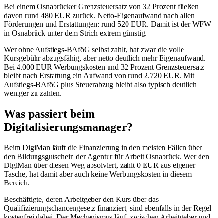
Bei einem Osnabrücker Grenzsteuersatz von 32 Prozent fließen
davon rund 480 EUR zurück. Netto-Eigenaufwand nach allen
Förderungen und Erstattungen: rund 520 EUR. Damit ist der WFW
in Osnabrück unter dem Strich extrem günstig.
Wer ohne Aufstiegs-BAföG selbst zahlt, hat zwar die volle
Kursgebühr abzugsfähig, aber netto deutlich mehr Eigenaufwand.
Bei 4.000 EUR Werbungskosten und 32 Prozent Grenzsteuersatz
bleibt nach Erstattung ein Aufwand von rund 2.720 EUR. Mit
Aufstiegs-BAföG plus Steuerabzug bleibt also typisch deutlich
weniger zu zahlen.
Was passiert beim
Digitalisierungsmanager?
Beim DigiMan läuft die Finanzierung in den meisten Fällen über
den Bildungsgutschein der Agentur für Arbeit Osnabrück. Wer den
DigiMan über diesen Weg absolviert, zahlt 0 EUR aus eigener
Tasche, hat damit aber auch keine Werbungskosten in diesem
Bereich.
Beschäftigte, deren Arbeitgeber den Kurs über das
Qualifizierungschancengesetz finanziert, sind ebenfalls in der Regel
kostenfrei dabei. Der Mechanismus läuft zwischen Arbeitgeber und