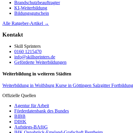
Brandschutzbeauftragter
KI-Weiterbildung
Bildungsgutschein
Alle Ratgeber-Artikel →
Kontakt
Skill Sprinters
0160 1215470
info@skillsprinters.de
Geförderte Weiterbildungen
Weiterbildung in weiteren Städten
Weiterbildung in Wolfsburg
Kurse in Göttingen
Salzgitter Fortbildun
Offizielle Quellen
Agentur für Arbeit
Förderdatenbank des Bundes
BIBB
DIHK
Aufstiegs-BAföG
IHK Osnabrück-Emsland-Grafschaft Bentheim