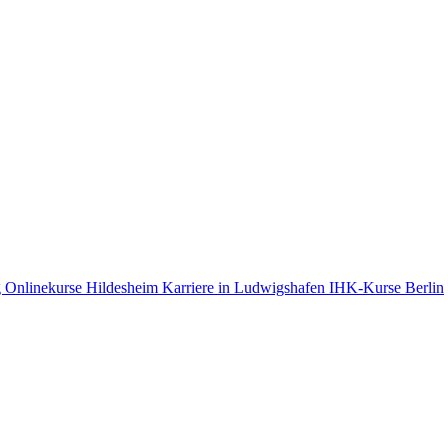
g
Onlinekurse Hildesheim
Karriere in Ludwigshafen
IHK-Kurse Berlin